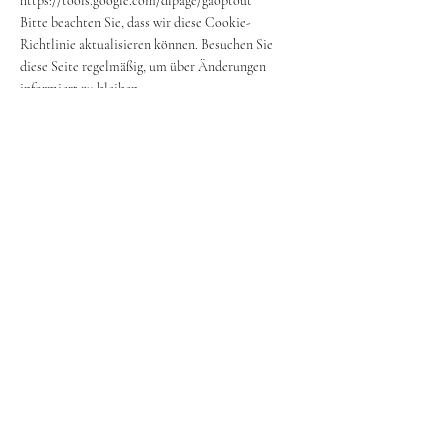
https://tools.google.com/dlpage/gaoptout
Bitte beachten Sie, dass wir diese Cookie-
Richtlinie aktualisieren können. Besuchen Sie
diese Seite regelmäßig, um über Änderungen
informiert zu bleiben.
FRAGEN ZUM KONGRESS
Veranstalter: Verein WeiWi - weiblich wirken
WEIWI.AT
IMPRESSUM
DATENSCHUTZ
AGB
COOKIES
©2025 Verein WeiWi - weiblich wirken